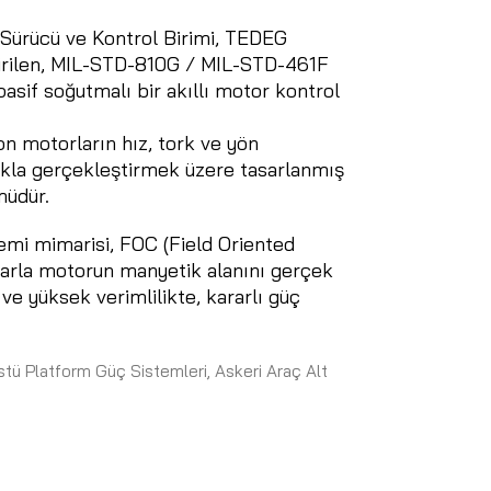
 Sürücü ve Kontrol Birimi, TEDEG
tirilen, MIL-STD-810G / MIL-STD-461F
asif soğutmalı bir akıllı motor kontrol
on motorların hız, tork ve yön
kla gerçekleştirmek üzere tasarlanmış
müdür.
mi mimarisi, FOC (Field Oriented
larla motorun manyetik alanını gerçek
ve yüksek verimlilikte, kararlı güç
stü Platform Güç Sistemleri
,
Askeri Araç Alt