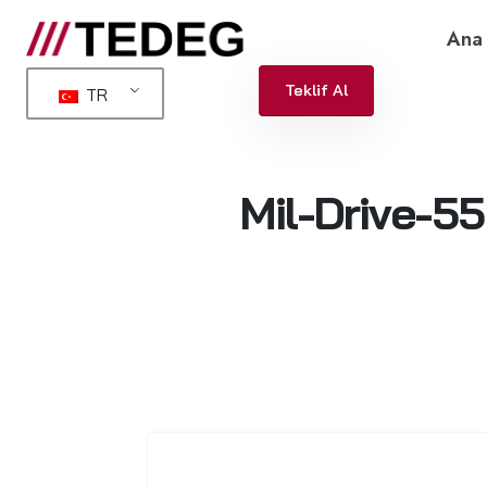
Ana 
Teklif Al
TR
Mil-Drive-55