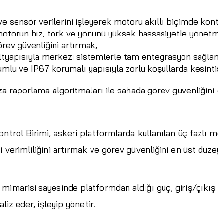
ve sensör verilerini işleyerek motoru akıllı biçimde kon
otorun hız, tork ve yönünü yüksek hassasiyetle yönet
örev güvenliğini artırmak,
yapısıyla merkezi sistemlerle tam entegrasyon sağla
u ve IP67 korumalı yapısıyla zorlu koşullarda kesinti
za raporlama algoritmaları ile sahada görev güvenliğini 
ntrol Birimi, askeri platformlarda kullanılan üç fazlı m
i verimliliğini artırmak ve görev güvenliğini en üst dü
imarisi sayesinde platformdan aldığı güç, giriş/çıkış (I
liz eder, işleyip yönetir.