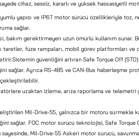
 sayede cihaz, sessiz, kararlı ve yüksek hassasiyetli mot
uyumlu yapısı ve IP67 motor sürücü özellikleriyle toz, 
ruma sağlar.
si, bakım gerektirmeyen uzun ömürlü kullanım sunar. Bu 
ik taretler, füze rampaları, mobil görev platformları ve 
etirir.Sistemin güvenliğini artıran Safe Torque Off (STO)
ğini sağlar. Ayrıca RS-485 ve CAN-Bus haberleşme prot
ekleştirilebilir.
eratörlere uzaktan izleme, arıza raporlama ve telemetri 
iştirilen Mil-Drive-55, yalnızca bir motoru sürmekle k
ğini sağlar. FOC motor sürücü teknolojisi, Safe Torque 
ayesinde, Mil-Drive-55 Askeri motor sürücü, savunma