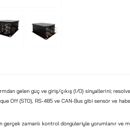
mdan gelen güç ve giriş/çıkış (I/O) sinyallerini; resol
rque Off (STO), RS-485 ve CAN-Bus gibi sensör ve habe
lan gerçek zamanlı kontrol döngüleriyle yorumlanır ve m