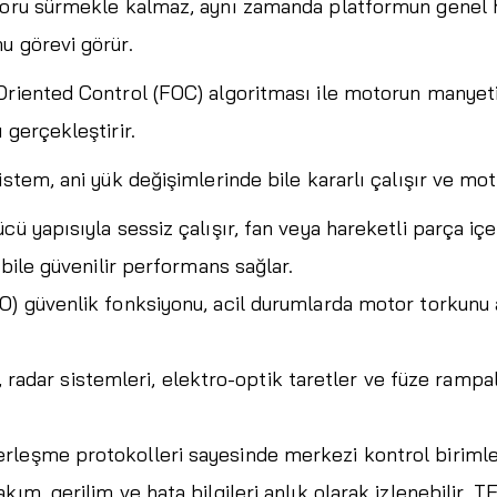
otoru sürmekle kalmaz, aynı zamanda platformun genel 
u görevi görür.
Oriented Control (FOC) algoritması ile motorun manyetik
 gerçekleştirir.
stem, ani yük değişimlerinde bile kararlı çalışır ve mot
cü yapısıyla sessiz çalışır, fan veya hareketli parça 
 bile güvenilir performans sağlar.
O) güvenlik fonksiyonu, acil durumlarda motor torkunu
rı, radar sistemleri, elektro-optik taretler ve füze ramp
eşme protokolleri sayesinde merkezi kontrol birimleriyl
ım, gerilim ve hata bilgileri anlık olarak izlenebilir. 