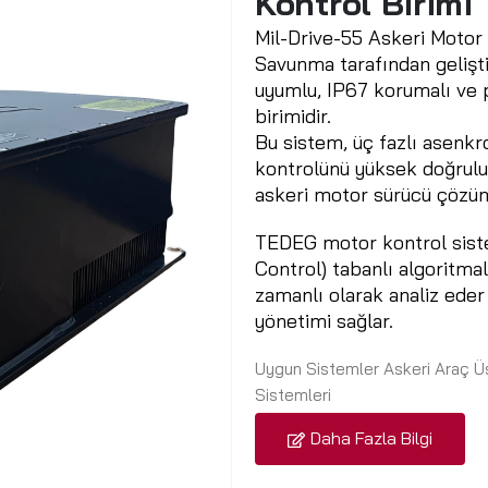
Kontrol Birimi
Mil-Drive-55 Askeri Motor
Savunma tarafından geliş
uyumlu, IP67 korumalı ve p
birimidir.
Bu sistem, üç fazlı asenkr
kontrolünü yüksek doğrulu
askeri motor sürücü çözü
TEDEG motor kontrol siste
Control) tabanlı algoritma
zamanlı olarak analiz eder 
yönetimi sağlar.
Uygun Sistemler
Askeri Araç Ü
Sistemleri
Daha Fazla Bilgi