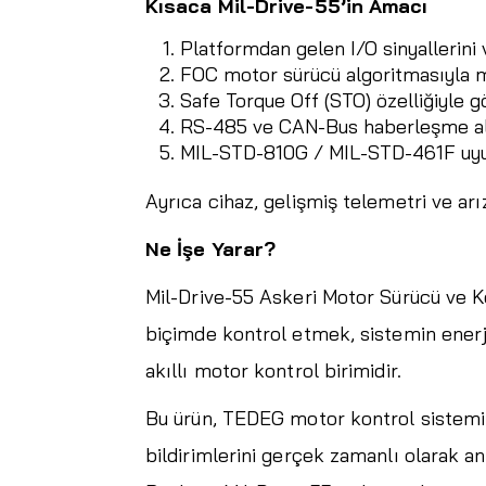
Kısaca Mil-Drive-55’in Amacı
Platformdan gelen I/O sinyallerini 
FOC motor sürücü algoritmasıyla m
Safe Torque Off (STO) özelliğiyle g
RS-485 ve CAN-Bus haberleşme alt
MIL-STD-810G / MIL-STD-461F uyuml
Ayrıca cihaz, gelişmiş telemetri ve arı
Ne İşe Yarar?
Mil-Drive-55 Askeri Motor Sürücü ve Ko
biçimde kontrol etmek, sistemin enerj
akıllı motor kontrol birimidir.
Bu ürün, TEDEG motor kontrol sistemi m
bildirimlerini gerçek zamanlı olarak ana