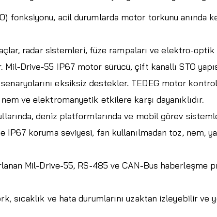
O) fonksiyonu, acil durumlarda motor torkunu anında k
raçlar, radar sistemleri, füze rampaları ve elektro-optik
 Mil-Drive-55 IP67 motor sürücü, çift kanallı STO yapıs
senaryolarını eksiksiz destekler. TEDEG motor kontro
 nem ve elektromanyetik etkilere karşı dayanıklıdır.
larında, deniz platformlarında ve mobil görev sistemleri
ve IP67 koruma seviyesi, fan kullanılmadan toz, nem, ya
sarlanan Mil-Drive-55, RS-485 ve CAN-Bus haberleşme 
k, sıcaklık ve hata durumlarını uzaktan izleyebilir ve y