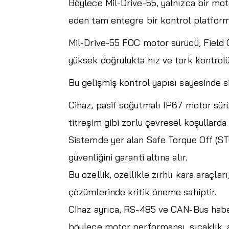
Böylece Mil-Drive-55, yalnızca bir m
eden tam entegre bir kontrol platform
Mil-Drive-55 FOC motor sürücü, Field 
yüksek doğrulukta hız ve tork kontrolü
Bu gelişmiş kontrol yapısı sayesinde si
Cihaz, pasif soğutmalı IP67 motor sürü
titreşim gibi zorlu çevresel koşullarda
Sistemde yer alan Safe Torque Off (ST
güvenliğini garanti altına alır.
Bu özellik, özellikle zırhlı kara araçla
çözümlerinde kritik öneme sahiptir.
Cihaz ayrıca, RS-485 ve CAN-Bus haberl
böylece motor performansı, sıcaklık, ak