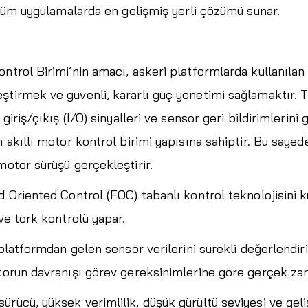
n tüm uygulamalarda en gelişmiş yerli çözümü sunar.
ntrol Birimi’nin amacı, askeri platformlarda kullanılan 
ştirmek ve güvenli, kararlı güç yönetimi sağlamaktır.
giriş/çıkış (I/O) sinyalleri ve sensör geri bildirimlerin
n akıllı motor kontrol birimi yapısına sahiptir. Bu saye
motor sürüşü gerçekleştirir.
d Oriented Control (FOC) tabanlı kontrol teknolojisini 
ve tork kontrolü yapar.
 platformdan gelen sensör verilerini sürekli değerlendir
torun davranışı görev gereksinimlerine göre gerçek zama
rücü, yüksek verimlilik, düşük gürültü seviyesi ve geli