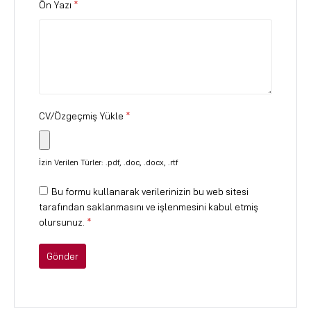
Ön Yazı
*
CV/Özgeçmiş Yükle
*
İzin Verilen Türler: .pdf, .doc, .docx, .rtf
Bu formu kullanarak verilerinizin bu web sitesi
tarafından saklanmasını ve işlenmesini kabul etmiş
olursunuz.
*